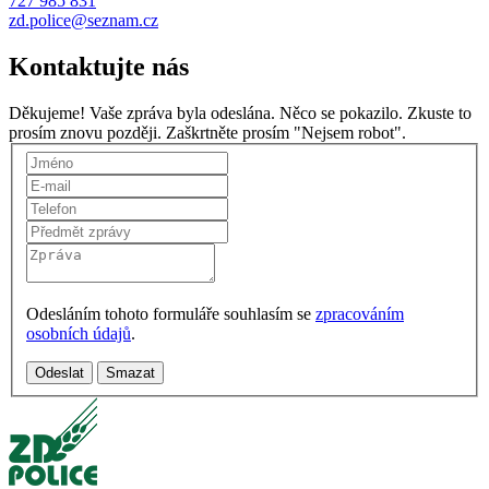
727 985 831
zd.police@seznam.cz
Kontaktujte
nás
Děkujeme! Vaše zpráva byla odeslána.
Něco se pokazilo. Zkuste to
prosím znovu později.
Zaškrtněte prosím "Nejsem robot".
Odesláním tohoto formuláře souhlasím se
zpracováním
osobních údajů
.
Odeslat
Smazat