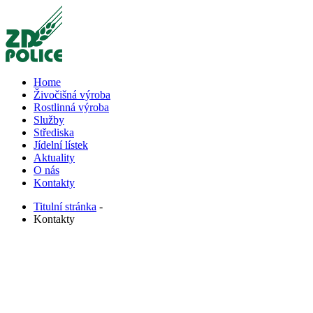
Home
Živočišná výroba
Rostlinná výroba
Služby
Střediska
Jídelní lístek
Aktuality
O nás
Kontakty
Titulní stránka
-
Kontakty