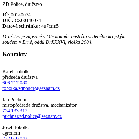
ZD Police, družstvo
IČ:
00140074
DIČ:
CZ00140074
Datová schránka:
4u7crm5
Družstvo je zapsané v Obchodním rejstříku vedeného krajským
soudem v Brně, oddíl DrXXXVI, vložka 2004.
Kontakty
Karel Tobolka
předseda družstva
606 717 080
tobolka.zdpolice@seznam.cz
Jan Puchnar
místopředseda družstva, mechanizátor
724 133 317
puchnar.zd.police@seznam.cz
Josef Tobolka
agronom
722 910 047