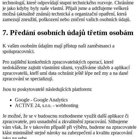
technologií, které odpovídají stupni technického rozvoje. Chráníme
je jako kdyby byly naše vlastní. Přijali jsme a udržujeme veškerá
možná (aktuálně známá) technická a organizační opatření, která
zamezují zneužití, poškození nebo zničení vašich osobních údajů.
7.
Předání
osobních
údajů
třetím
osobám
K vašim osobním údajům mají přístup naši zaměstnanci a
spolupracovníci.
Pro zajištění konkrétních zpracovatelských operací, které
nedokážeme zajistit vlastními silami, využíváme služeb a aplikací
zpracovatelů, kteří umí data ochránit ještě lépe než my a na dané
zpracování se specializují.
Jsou to poskytovatelé následujících platforem:
Google - Google Analytics
ACTIVE 24, s.r.o. - webhosting
Je možné, že se v budoucnu rozhodneme využít další aplikace či
zpracovatele, pro usnadnění a zkvalitnění zpracování. Slibujeme
vám však, že v takovém případě při výběru, budeme na zpracovatele
klást minimálně stejné nároky na zabezpečení a kvalitu zpracování
jako na sebe.