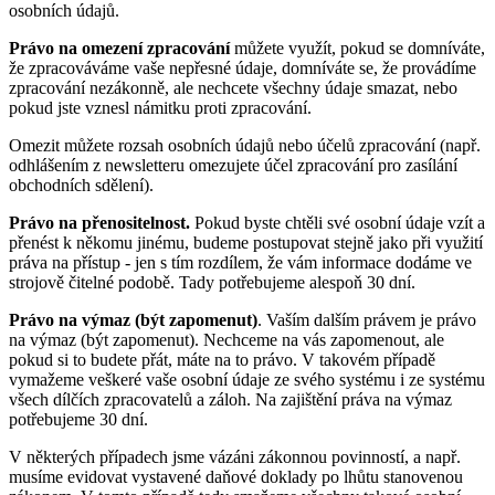
osobních údajů.
Právo na omezení zpracování
můžete využít, pokud se domníváte,
že zpracováváme vaše nepřesné údaje, domníváte se, že provádíme
zpracování nezákonně, ale nechcete všechny údaje smazat, nebo
pokud jste vznesl námitku proti zpracování.
Omezit můžete rozsah osobních údajů nebo účelů zpracování (např.
odhlášením z newsletteru omezujete účel zpracování pro zasílání
obchodních sdělení).
Právo na přenositelnost.
Pokud byste chtěli své osobní údaje vzít a
přenést k někomu jinému, budeme postupovat stejně jako při využití
práva na přístup - jen s tím rozdílem, že vám informace dodáme ve
strojově čitelné podobě. Tady potřebujeme alespoň 30 dní.
Právo na výmaz (být zapomenut)
. Vaším dalším právem je právo
na výmaz (být zapomenut). Nechceme na vás zapomenout, ale
pokud si to budete přát, máte na to právo. V takovém případě
vymažeme veškeré vaše osobní údaje ze svého systému i ze systému
všech dílčích zpracovatelů a záloh. Na zajištění práva na výmaz
potřebujeme 30 dní.
V některých případech jsme vázáni zákonnou povinností, a např.
musíme evidovat vystavené daňové doklady po lhůtu stanovenou