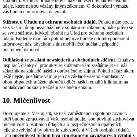
zákonem. V tomto případě tedy smažeme všechny takové osobní
údaje, které nejsou vázány jiným zákonem. O dokončení výmazu
vás budeme informovat na email.
Stížnost u Úřadu na ochranu osobních údajů
. Pokud máte pocit,
že s vašimi údaji nezacházíme v souladu se zákonem, máte právo se
se svou stížností kdykoli obrátit na Úřad pro ochranu osobních
údajů. Budeme moc rádi pokud nejprve budete o tomto podezření
informovat nás, abychom s tím mohli něco udělat a případné
pochybení napravit.
Odhlášení ze zasílání newsletterů a obchodních sdělení
. Emaily s
inspirací, články či produkty se službami vám zasíláme jste-li náš
zákazník na základě našeho oprávněného zájmu. Pokud zákazníkem
ještě nejste, posíláme vám je jen na základě vašeho souhlasu. V
obou případech můžete ukončit odběr našich emailů kliknutím na
odhlašovací odkaz v každém zaslaném emailu.
10.
Mlčenlivost
Dovolujeme si Vás ujistit, že naši zaměstnanci i spolupracovníci,
kteří budou zpracovávat Vaše osobní údaje, jsou povinni zachovávat
mlčenlivost o osobních údajích a o bezpečnostních opatřeních,
jejichž zveřejnění by ohrozilo zabezpečení Vašich osobních údajů.
Tato
mlčenlivost přitom trvá i po skončení závazkových vztahů s