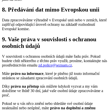
8.
Předávání
dat
mimo
Evropskou
unii
Data zpracováváme výhradně v Evropské unii nebo v zemích, které
zajišťují odpovídající úroveň ochrany na základě rozhodnutí
Evropské komise.
9.
Vaše
práva
v
souvislosti
s
ochranou
osobních
údajů
V souvislosti s ochranou osobních údajů máte řadu práv. Pokud
budete chtít některého z těchto práv využít, prosíme, kontaktujte nás
prostřednictvím emailu
zd.police@seznam.cz
.
Máte
právo na informace
, které je plněno již touto informační
stránkou se zásadami zpracování osobních údajů.
Díky
právu na přístup
nás můžete kdykoli vyzvat a my vám
doložíme ve lhůtě 30 dní, jaké vaše osobní údaje zpracováváme a
proč.
Pokud se u vás něco změní nebo shledáte své osobní údaje
neaktuální nebo neúplné, máte
právo na doplnění a změnu