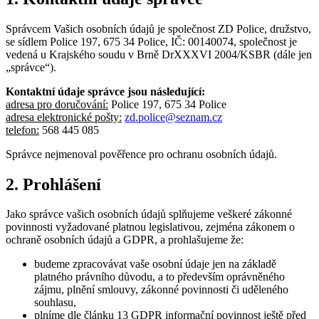
Správcem Vašich osobních údajů je společnost ZD Police, družstvo,
se sídlem Police 197, 675 34 Police, IČ: 00140074, společnost je
vedená u Krajského soudu v Brně DrXXXVI 2004/KSBR (dále jen
„správce“).
Kontaktní údaje správce jsou následující:
adresa pro doručování:
Police 197, 675 34 Police
adresa elektronické pošty:
zd.police@seznam.cz
telefon:
568 445 085
Správce nejmenoval pověřence pro ochranu osobních údajů.
2.
Prohlášení
Jako správce vašich osobních údajů splňujeme veškeré zákonné
povinnosti vyžadované platnou legislativou, zejména zákonem o
ochraně osobních údajů a GDPR, a prohlašujeme že:
budeme zpracovávat vaše osobní údaje jen na základě
platného právního důvodu, a to především oprávněného
zájmu, plnění smlouvy, zákonné povinnosti či uděleného
souhlasu,
plníme dle článku 13 GDPR informační povinnost ještě před