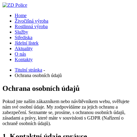
Home
Živočišná výroba
Rostlinná výroba
Služby
Střediska
Jídelní lístek
Aktuality
O nás
Kontakty
Titulní stránka
-
Ochrana osobních údajů
Ochrana
osobních
údajů
Pokud jste naším zákazníkem nebo návštěvníkem webu, svěřujete
nám své osobní údaje. My zodpovídáme za jejich ochranu a
zabezpečení. Seznamte se, prosíme, s ochranou osobních údajů,
zásadami a právy, které máte v souvislosti s GDPR (Nařízení o
ochraně osobních údajů).
1.
Kontaktní
údaje
správce